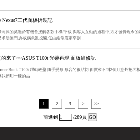
le Nexus7二代面板拆裝記
最高興的莫過於有機會接觸各款手機/平板 與客人互動的過程中,方才發覺現今的
求助無門,亦或病急亂投醫,任由維修店家宰割 ...
來了~~ASUS T100t 光榮再現 面板維修記
ansformer Book T100t 躍動輕盈 隨手變形 形容的很貼切 但買來不到2個月意
我們用一樣的品...
1
2
3
>
>>
前進到
/289頁
GO