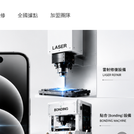
維修
全國據點
加盟團隊
，
，
，
，