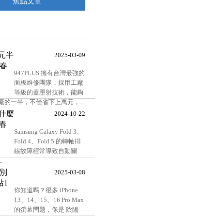
焦點文章
萬元半
2025-03-09
永春
947PLUS 擁有台灣最強的
面板維修團隊，採用工廠
等級的蓋壓射技術，能夠
一半，不僅省下上萬元，...
為什麼
2024-10-22
永春
Samsung Galaxy Fold 3、
Fold 4、Fold 5 的轉軸排
線故障經常導致自動關
.
？別
2025-03-08
站1
你知道嗎？很多 iPhone
13、14、15、16 Pro Max
的螢幕問題，像是 陰陽