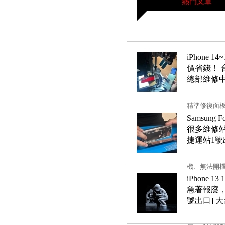
熱門文章
iPhone
價省錢！ 
總部維修
精準修復面板
Samsun
很多維修站
捷運站1號
機、無法開機
iPhone
急著報廢，
號出口] 