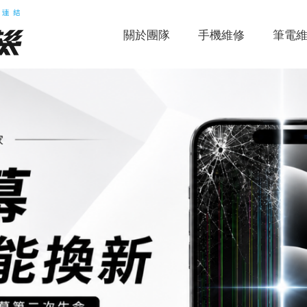
關於團隊
手機維修
筆電
，
，
，
，