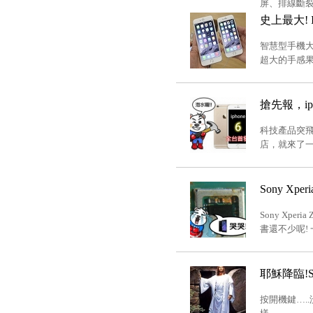
屏、排線斷裂
史上最大! I
智慧型手機大
超大的手感果
搶先報，ip
科技產品突飛
店，就來了一
Sony Xpe
Sony Xp
書還不少呢! 
耶穌降臨!S
按開機鍵….