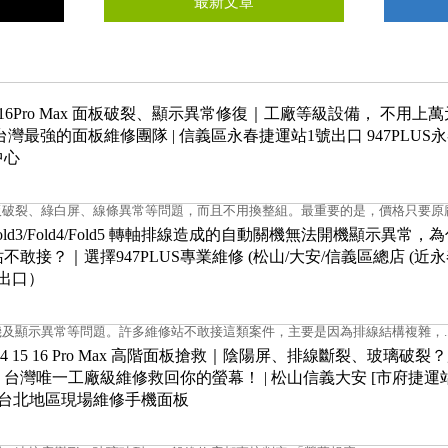
最新文章
 14~16Pro Max 面板破裂、顯示異常修復｜工廠等級設備， 不用上
台灣最強的面板維修團隊 | 信義區永春捷運站1號出口 947PLUS
中心
破裂、綠白屏、線條異常等問題，而且不用換整組。最重要的是，價格只要原廠的
g Fold3/Fold4/Fold5 轉軸排線造成的自動關機無法開機顯示異常，
不敢接？｜選擇947PLUS專業維修 (松山/大安/信義區總店 (近
出口）
及顯示異常等問題。許多維修站不敢接這類案件，主要是因為排線結構複雜，..
 13 14 15 16 Pro Max 高階面板搶救｜陰陽屏、排線斷裂、玻璃破裂
台灣唯一工廠級維修救回你的螢幕！ | 松山信義大安 [市府捷運
大台北地區現場維修手機面板