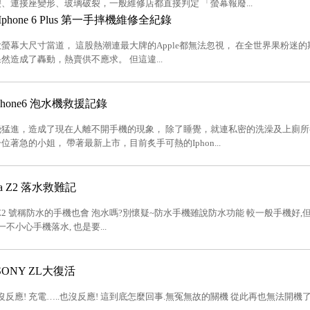
、連接座變形、玻璃破裂，一般維修店都直接判定 「螢幕報廢...
phone 6 Plus 第一手摔機維修全紀錄
螢幕大尺寸當道， 這股熱潮連最大牌的Apple都無法忽視， 在全世界果粉迷的期盼
然造成了轟動，熱賣供不應求。 但這違...
hone6 泡水機救援記錄
猛進，造成了現在人離不開手機的現象， 除了睡覺，就連私密的洗澡及上廁所
位著急的小姐， 帶著最新上市，目前炙手可熱的Iphon...
ria Z2 落水救難記
eria Z2 號稱防水的手機也會 泡水嗎?別懷疑~防水手機雖說防水功能 較一般手機好
一不小心手機落水, 也是要...
ONY ZL大復活
.沒反應! 充電…..也沒反應! 這到底怎麼回事.無冤無故的關機 從此再也無法開機了