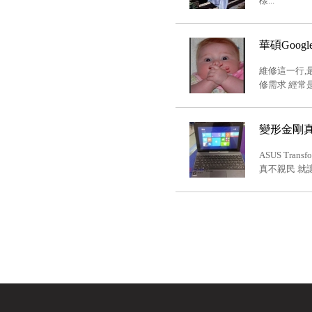
樣...
華碩Goog
維修這一行,
修需求 經常是
變形金剛真的
ASUS Tr
真不親民 就讓