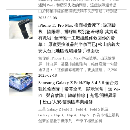
遇到 Wi-Fi 和藍牙失效的問題。這些故障通常是
由於轉軸排線的磨損或接觸不良所引起，特別是
在長時間摺...
2025-03-08
iPhone 15 Pro Max 換面板貴死了! 玻璃破
裂｜陰陽屏、排線斷裂別急著報廢 其實還
有救啦! 台灣唯一工廠級維修救回你的螢
幕！ 原廠更換液晶的半價而已| 松山信義大
安大台北地區現場維修手機面板
當你的 iPhone 15 Pro Max 摔破玻璃、出現陰陽
屏、綠白屏、甚至排線斷裂時，維修店第一句話
通常是：「這個螢幕報廢了，要換整組，12,290
2025-02-18
元。」...
Samsung Galaxy Z Fold/Flip 3 4 5 6 全台最
強維修團隊｜螢幕全黑｜顯示異常｜無 Wi-
Fi｜聲音故障｜轉軸排線｜充電/開機異常
｜松山/大安/信義區專業維修
三星 Galaxy Z Fold 3、Fold 4、Fold 5 以及
Galaxy Z Flip 3、Flip 4、Flip 5，作為市場上最具
創新的摺疊手機系列，帶來了極致的科...