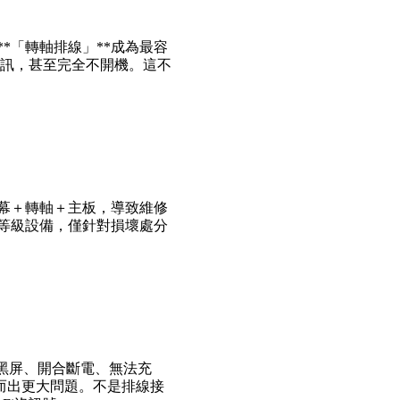
*「轉軸排線」**成為最容
斷訊，甚至完全不開機。這不
幕＋轉軸＋主板，導致維修
等級設備，僅針對損壞處分
救——手機突然黑屏、開合斷電、無法充
反而出更大問題。不是排線接