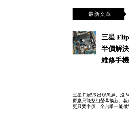
最新文章
三星 Fl
半價解決
維修手機
三星 Flip5/6 出現黑
原廠只能整組螢幕換新、報
更只要半價，全台唯一能做到