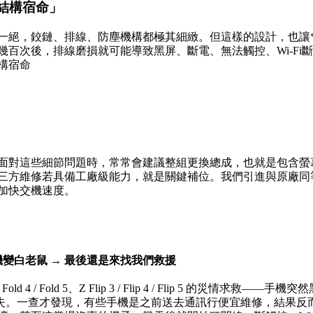
結構宿命」
一絕，鉸鏈、排線、防塵機構都極其細緻。但這樣的設計，也讓*
幾百次後，排線磨損就可能導致黑屏、斷電、無法觸控、Wi-Fi
構宿命
面對這些細節問題時，常常會建議整組更換總成，也就是包含螢
三方維修若具備工廠級能力，就是關鍵補位。我們引進與原廠同
加快交機速度。
機變白老鼠 → 最後還是來找我們救援
Fold 4 / Fold 5、Z Flip 3 / Flip 4 / Flip 5 的災情求
異常消失。一查才發現，有些手機是之前送去通訊行便宜維修，結果