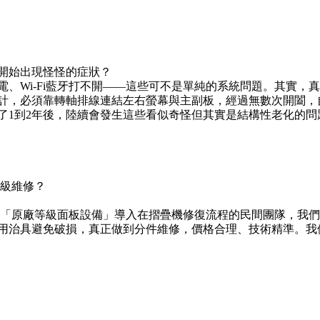
開始出現怪怪的症狀？
電、Wi-Fi藍牙打不開——這些可不是單純的系統問題。其實，
計，必須靠轉軸排線連結左右螢幕與主副板，經過無數次開闔，
了1到2年後，陸續會發生這些看似奇怪但其實是結構性老化的問
級維修？
唯一將「原廠等級面板設備」導入在摺疊機修復流程的民間團隊，我
用治具避免破損，真正做到分件維修，價格合理、技術精準。我