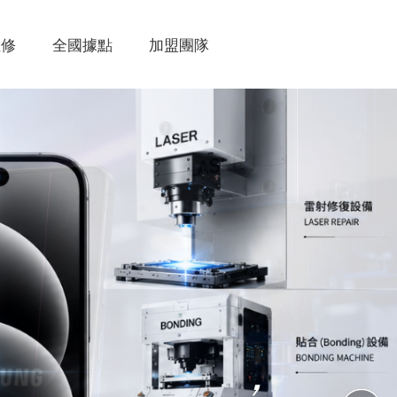
維修
全國據點
加盟團隊
，
，
，
，