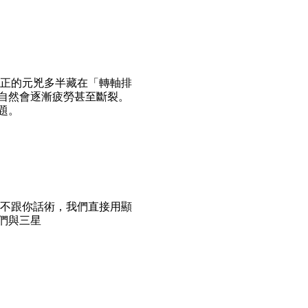
真正的元兇多半藏在「轉軸排
自然會逐漸疲勞甚至斷裂。
題。
們不跟你話術，我們直接用顯
們與三星