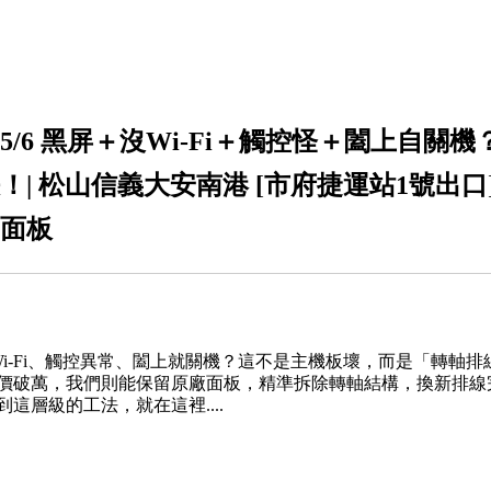
ip5/6 黑屏＋沒Wi-Fi＋觸控怪＋闔上自
！| 松山信義大安南港 [市府捷運站1號出口
面板
屏、沒 Wi-Fi、觸控異常、闔上就關機？這不是主機板壞，而是「轉
價破萬，我們則能保留原廠面板，精準拆除轉軸結構，換新排線
這層級的工法，就在這裡....