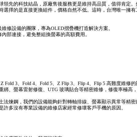
球領先的科技結晶，原廠售後服務更是維持高品質，值得肯定。
時選擇的是直接更換組件，價格自然不低。這時，台灣唯一擁有
級維修設備的團隊，專為OLED摺疊機打造解決方案。
翻修內部連接，避免整組換螢幕的高額費用。
Fold 3、Fold 4、Fold 5、Z Flip 3、Flip 4、Flip 5
重綁、螢幕雷射修復、UTG 玻璃貼合等精密維修，修復率極高
土法煉鋼，我們的設備能夠針對轉軸排線、螢幕顯示異常等精密
是許多沒有專業設備的維修店家經常修壞客戶手機的原因。