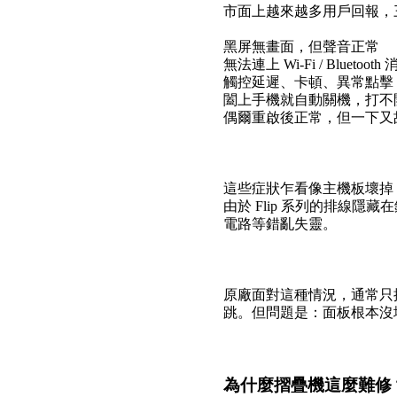
市面上越來越多用戶回報，三星
黑屏無畫面，但聲音正常
無法連上 Wi-Fi / Bluetooth
觸控延遲、卡頓、異常點擊
闔上手機就自動關機，打不
偶爾重啟後正常，但一下又
這些症狀乍看像主機板壞掉
由於 Flip 系列的排線
電路等錯亂失靈。
原廠面對這種情況，通常只提供
跳。但問題是：面板根本沒
為什麼摺疊機這麼難修