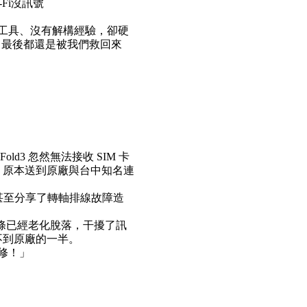
Fi沒訊號
工具、沒有解構經驗，卻硬
4，最後都還是被我們救回來
d3 忽然無法接收 SIM 卡
用。原本送到原廠與台中知名連
，甚至分享了轉軸排線故障造
膠條已經老化脫落，干擾了訊
不到原廠的一半。
修！」