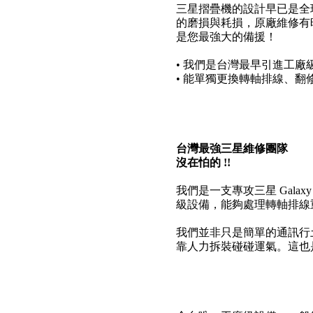
三星摺疊機的設計早已是全
的磨損與耗損，原廠維修有
是您最強大的備援！
• 我們是台灣最早引進工廠
• 能單獨更換轉軸排線、
台灣最強三星維修團隊
沒在怕的 !!
我們是一支專攻三星 Galaxy Z 
級設備，能夠處理轉軸排線
我們並非只是簡單的通訊行
靠人力拆裝碰碰運氣。這也