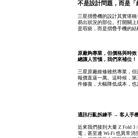
不是設計問題，而是「
三星摺疊機的設計其實堪稱
易出狀況的部位。打開關上
是瑕疵，而是摺疊手機的結
原廠夠專業，但價格與時效
總讓人苦惱，我們來補位！
三星原廠維修雖然專業，但
報價直逼一萬。這時候，第
件修復，大幅降低成本，也
通訊行亂拆練手 → 客人手
近來我們接到大量 Z Fold 3 / 
電，甚至連 Wi-Fi 也