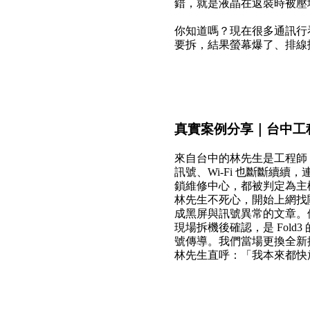
錯，就是液晶在返裝時被壓壞
你知道嗎？現在很多通訊行
要拆，結果螢幕爆了、排線扯斷
真實案例分享｜台中工程
來自台中的林先生是工程師，平常
訊號、Wi-Fi 也斷斷續
鎖維修中心，都被判定為主
林先生不死心，開始上網找關
成黑屏與訊號異常的文章。
現場拆機後確認，是 Fol
號傳導。我們當場更換全新
林先生直呼：「我本來都快