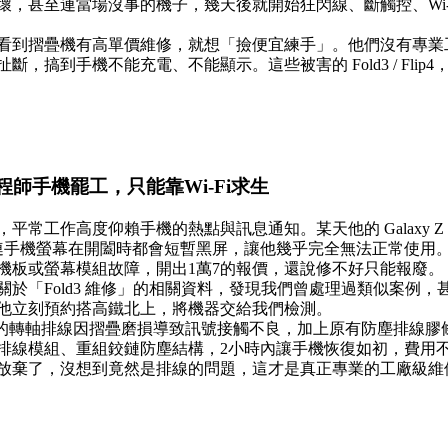
，甚至連當場沒事的機子，幾天後就開始狂閃線、斷觸控、Wi-
看到摺疊機有高單價維修，就想「撿便宜練手」。他們沒有專業
，搞到手機不能充電、不能顯示。這些被害的 Fold3 / Flip
師手機罷工，只能靠Wi-Fi求生
工作高度仰賴手機的熱點與訊息通知。某天他的 Galaxy Z Fol
續，連手機螢幕在開闔時都會短暫黑屏，讓他幾乎完全無法正常使
機板或螢幕模組故障，開出1萬7的報價，還說修不好只能報廢。
於「Fold3 維修」的相關資料，發現我們曾處理過類似案例
他立刻預約搭高鐵北上，將機器交給我們檢測。
d3 的轉軸排線因摺疊磨損導致訊號接觸不良，加上原有防塵排線
排線模組、重組鉸鏈防塵結構，2小時內讓手機恢復如初，費用
放棄了，沒想到竟然是排線的問題，這才是真正專業的工廠級維