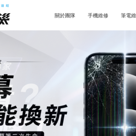
關於團隊
手機維修
筆電
，
，
，
，