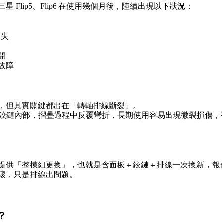
 Flip5、Flip6 在使用幾個月後，陸續出現以下狀況：
 消失
開
故障
，但其實關鍵都出在「轉軸排線斷裂」。
隱藏在鉸鏈內部，摺疊過程中反覆彎折，長期使用容易出現微裂損傷
「整模組更換」，也就是含面板＋鉸鏈＋排線一次換新，報價通常 9,8
壞，只是排線出問題。
？